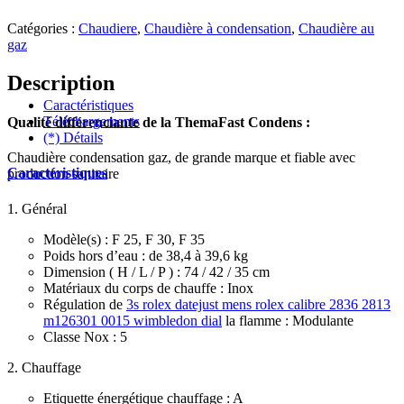
Catégories :
Chaudiere
,
Chaudière à condensation
,
Chaudière au
gaz
Description
Caractéristiques
Téléchargements
Qualité différenciante de la ThemaFast Condens :
(*) Détails
Chaudière condensation gaz, de grande marque et fiable avec
Caractéristiques
production sanitaire
1. Général
Modèle(s) : F 25, F 30, F 35
Poids hors d’eau : de 38,4 à 39,6 kg
Dimension ( H / L / P ) : 74 / 42 / 35 cm
Matériaux du corps de chauffe : Inox
Régulation de
3s rolex datejust mens rolex calibre 2836 2813
m126301 0015 wimbledon dial
la flamme : Modulante
Classe Nox : 5
2. Chauffage
Etiquette énergétique chauffage : A