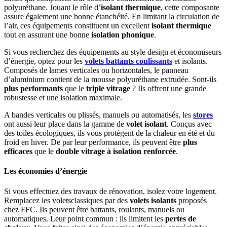
polyuréthane. Jouant le rôle d’
isolant thermique
, cette composante
assure également une bonne étanchéité. En limitant la circulation de
l’air, ces équipements constituent un excellent
isolant thermique
tout en assurant une bonne
isolation phonique
.
Si vous recherchez des équipements au style design et économiseurs
d’énergie, optez pour les
volets battants coulissants
et isolants.
Composés de lames verticales ou horizontales, le panneau
d’aluminium contient de la mousse polyuréthane extrudée. Sont-ils
plus performants
que le
triple vitrage
? Ils offrent une grande
robustesse et une isolation maximale.
A bandes verticales ou plissés, manuels ou automatisés, les
stores
ont aussi leur place dans la gamme de
volet isolant
. Conçus avec
des toiles écologiques, ils vous protègent de la chaleur en été et du
froid en hiver. De par leur performance, ils peuvent être
plus
efficaces
que le
double vitrage à isolation renforcée
.
Les économies d’énergie
Si vous effectuez des travaux de rénovation, isolez votre logement.
Remplacez les voletsclassiques par des
volets isolants
proposés
chez FFC. Ils peuvent être battants, roulants, manuels ou
automatiques. Leur point commun : ils limitent les
pertes de