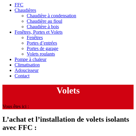
FFC
Chaudières
Chaudière à condensation
Chaudière au fioul
Chaudière à bois
Fenêtres, Portes et Volets
Fenêtres
Portes d’entrées
Portes de garage
Volets roulants
Pompe à chaleur
Climatisation
Adoucisseur
Contact
Volets
Vous êtes ici :
L’achat et l’installation de volets isolants
avec FFC :