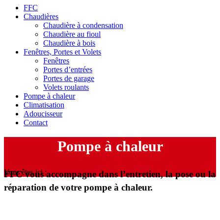
FFC
Chaudières
Chaudière à condensation
Chaudière au fioul
Chaudière à bois
Fenêtres, Portes et Volets
Fenêtres
Portes d’entrées
Portes de garage
Volets roulants
Pompe à chaleur
Climatisation
Adoucisseur
Contact
Pompe à chaleur
Vous êtes ici :
FFC vous accompagne dans l’entretien, la pose ou la
réparation de votre pompe à chaleur.