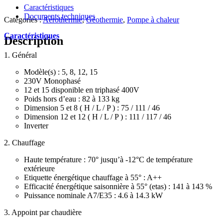
Caractéristiques
Documents techniques
Catégories :
Aérothermie
,
Géothermie
,
Pompe à chaleur
Caractéristiques
Description
1. Général
Modèle(s) : 5, 8, 12, 15
230V Monophasé
12 et 15 disponible en triphasé 400V
Poids hors d’eau : 82 à 133 kg
Dimension 5 et 8 ( H / L / P ) : 75 / 111 / 46
Dimension 12 et 12 ( H / L / P ) : 111 / 117 / 46
Inverter
2. Chauffage
Haute température : 70° jusqu’à -12°C de température
extérieure
Etiquette énergétique chauffage à 55° : A++
Efficacité énergétique saisonnière à 55° (etas) : 141 à 143 %
Puissance nominale A7/E35 : 4.6 à 14.3 kW
3. Appoint par chaudière