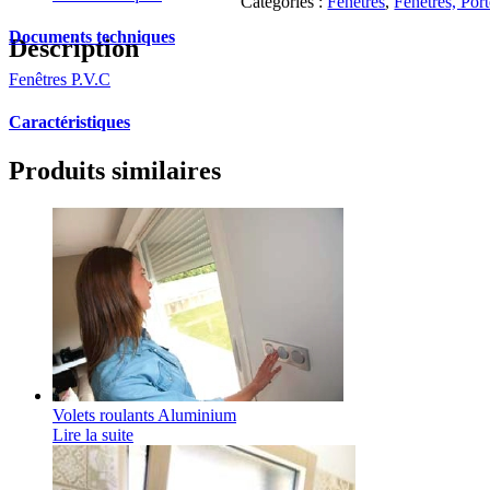
Catégories :
Fenêtres
,
Fenêtres, Port
Documents techniques
Description
Fenêtres P.V.C
Caractéristiques
Produits similaires
Volets roulants Aluminium
Lire la suite