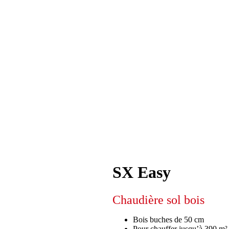
SX Easy
Chaudière sol bois
Bois buches de 50 cm
Pour chauffer jusqu’à 390 m²