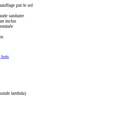
auffage par le sol
aude sanitaire
n inclus
heminée
ns
 bois
(sonde lambda)