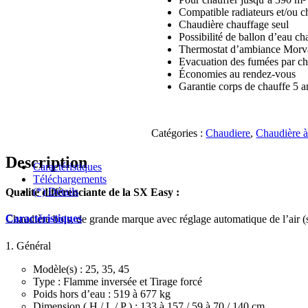
Compatible radiateurs et/ou ch
Chaudière chauffage seul
Possibilité de ballon d’eau ch
Thermostat d’ambiance Morva
Evacuation des fumées par c
Économies au rendez-vous
Garantie corps de chauffe 5 a
Catégories :
Chaudiere
,
Chaudière à
Description
Caractéristiques
Téléchargements
(*) Détails
Qualité différenciante de la SX Easy :
Caractéristiques
Chaudière bois, de grande marque avec réglage automatique de l’air 
1. Général
Modèle(s) : 25, 35, 45
Type : Flamme inversée et Tirage forcé
Poids hors d’eau : 519 à 677 kg
Dimension ( H / L / P ) : 133 à 157 / 59 à 70 / 140 cm