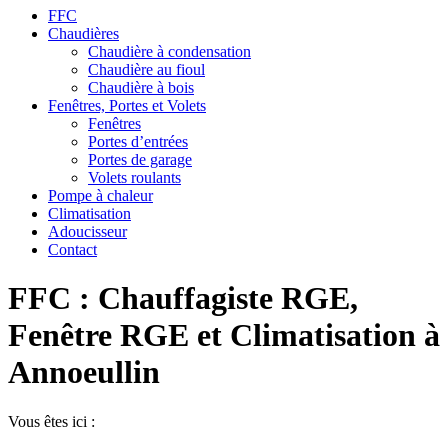
FFC
Chaudières
Chaudière à condensation
Chaudière au fioul
Chaudière à bois
Fenêtres, Portes et Volets
Fenêtres
Portes d’entrées
Portes de garage
Volets roulants
Pompe à chaleur
Climatisation
Adoucisseur
Contact
FFC : Chauffagiste RGE,
Fenêtre RGE et Climatisation à
Annoeullin
Vous êtes ici :