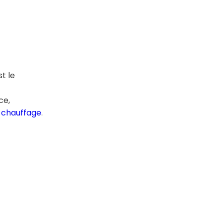
st le
ce,
e
chauffage
.