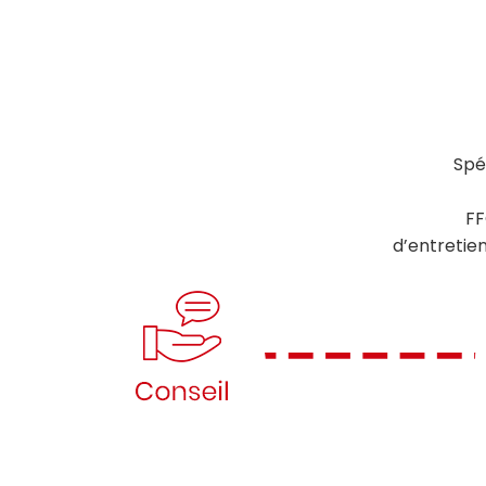
Spéc
FF
d’entretie