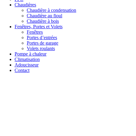
Chaudières
Chaudière à condensation
Chaudière au fioul
Chaudière à bois
Fenêtres, Portes et Volets
Fenêtres
Portes d’entrées
Portes de garage
Volets roulants
Pompe à chaleur
Climatisation
Adoucisseur
Contact